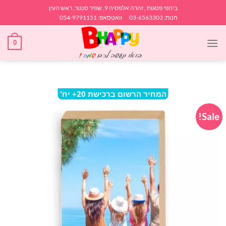
Ski
ביהפי פסגות , זהרה אלפסיה 9, שפיר סנטר, ראש העין
t
חנות: 03-6563303 וואטסאפ: 054-9791151
conten
0
המחיר הרשום ברכישת 20+ יח'
Sale!