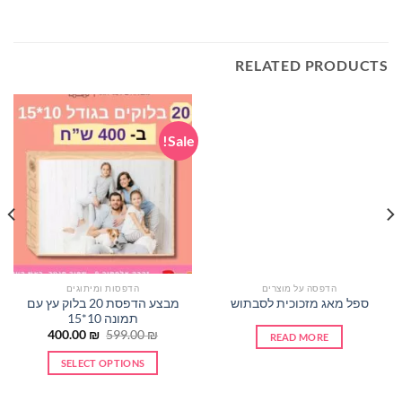
RELATED PRODUCTS
Sale!
המחיר הרשום ברכישת 30+ יח'
הדפסה על מוצרים
הדפסות ומיתוגים
מבצע הדפסת 20 בלוק עץ עם
ספל מאג מזכוכית לסבתוש
תמונה 10*15
Current
Original
400.00
₪
599.00
₪
READ MORE
price
price
is:
was:
SELECT OPTIONS
400.00 ₪.
599.00 ₪.